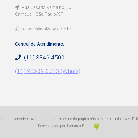
Rua Cesário Ramalho, 90
Cambuci - São Paulo/SP
salvape@salvape.com.br
Central de Atendimento:
(11) 3346-4500
(11) 98639-8723 (Whats)
eitos reservados - As imagens presentes nesta página são para fins ilustrativos. De
Desenvolvido por: Lamarca Brasil