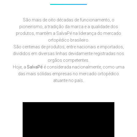
São mais de oito décadas de funcionamento, o
pioneirismo, a tradição da marca e a qualidade dos
produtos, mantêm a SalvaPé na liderança do mercado
ortopédico brasileiro.
São centenas de produtos, entre nacionais e importados,
divididos em diversas linhas devidamente registradas nos
orgãos competentes.
Hoje, a
SalvaPé
é considerada nacionalmente, como uma
das mais sólidas empresas no mercado ortopédico
atuante no país.