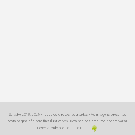
SalvaPé 2019/2025 - Todos os direitos reservados - As imagens presentes
nesta página são para fins ilustrativos. Detalhes dos produtos podem variar.
Desenvolvido por: Lamarca Brasil