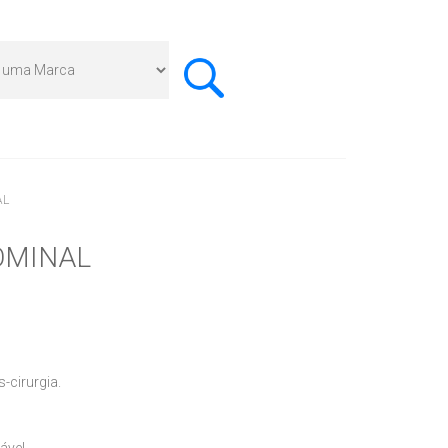
AL
OMINAL
-cirurgia.