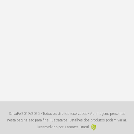
SalvaPé 2019/2025 - Todos os direitos reservados - As imagens presentes
nesta página são para fins ilustrativos. Detalhes dos produtos podem variar.
Desenvolvido por: Lamarca Brasil