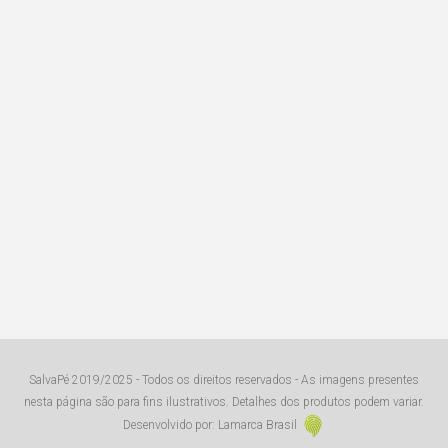
SalvaPé 2019/2025 - Todos os direitos reservados - As imagens presentes
nesta página são para fins ilustrativos. Detalhes dos produtos podem variar.
Desenvolvido por: Lamarca Brasil