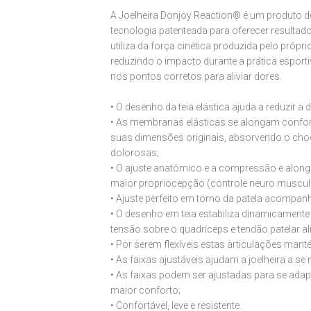
A Joelheira Donjoy Reaction® é um produto de 
tecnologia patenteada para oferecer resultados
utiliza da força cinética produzida pelo própr
reduzindo o impacto durante a prática esportiv
nos pontos corretos para aliviar dores.
• O desenho da teia elástica ajuda a reduzir a 
• As membranas elásticas se alongam confor
suas dimensões originais, absorvendo o cho
dolorosas;
• O ajuste anatômico e a compressão e al
maior propriocepção (controle neuro muscula
• Ajuste perfeito em torno da patela acompa
• O desenho em teia estabiliza dinamicamente
tensão sobre o quadríceps e tendão patelar al
• Por serem flexíveis estas articulações man
• As faixas ajustáveis ajudam a joelheira a se 
• As faixas podem ser ajustadas para se ada
maior conforto;
• Confortável, leve e resistente.