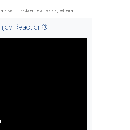
ser utilizada entre a pele e a joelheira.
onjoy Reaction®