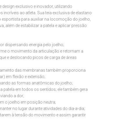
design exclusivo e inovador, utilizando
 incríveis ao atleta. Sua teia exclusiva de elastano
io esportista para auxiliar na locomoção do joelho,
a, além de estabilizar a patela e aplicar pressão
dor dispersando energia pelo joelho;
me o movimento da articulação e retornam a
que e deslocando picos de carga de áreas
ongamento das membranas também proporciona
r) em flexão e extensão;
nhando as formas anatômicas do joelho;
 a patela em todos os sentidos; ele também gera
iviando a dor;
tém o joelho em posição neutra;
manter no lugar durante atividades do dia-a-dia;
ptarem à tensão do movimento e assim garantir