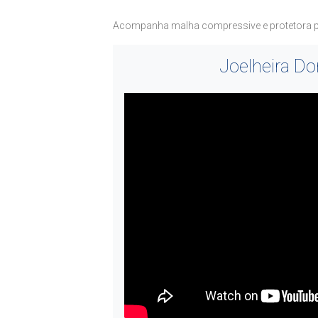
Acompanha malha compressive e protetora para 
Joelheira D