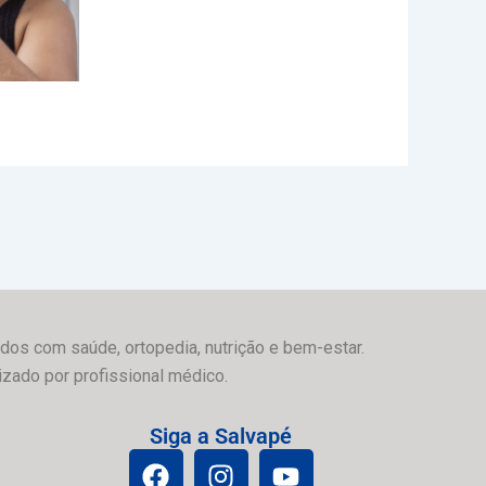
dos com saúde, ortopedia, nutrição e bem-estar.
izado por profissional médico.
Siga a Salvapé
F
I
Y