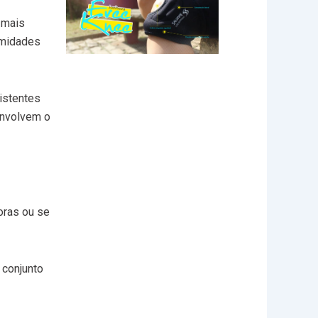
 mais
rmidades
istentes
envolvem o
oras ou se
 conjunto