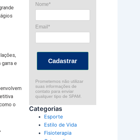
Nome*
 grande
tágios
Email*
ulações,
Cadastrar
 garra e
Prometemos não utilizar
suas informações de
esenvolvem
contato para enviar
titiva
qualquer tipo de SPAM.
 como o
Categorias
Esporte
Estilo de Vida
,
Fisioterapia