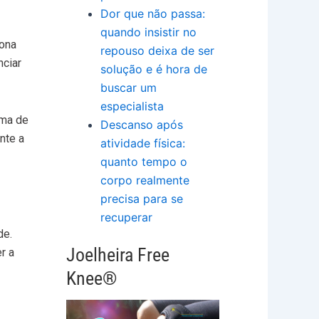
Dor que não passa:
quando insistir no
iona
repouso deixa de ser
nciar
solução e é hora de
buscar um
especialista
rma de
Descanso após
nte a
atividade física:
quanto tempo o
corpo realmente
precisa para se
recuperar
de.
Joelheira Free
r a
Knee®