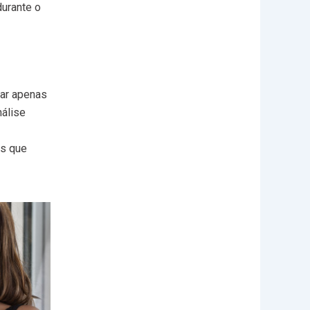
durante o
car apenas
nálise
es que