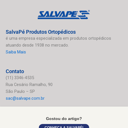
SalvaPé Produtos Ortopédicos
é uma empresa especializada em produtos ortopédicos
atuando desde 1938 no mercado.
Saiba Mais
Contato
(11) 3346-4535
Rua Cesário Ramalho, 90
São Paulo – SP
sac@salvape.com.br
Siga a Salvapé
Gostou do artigo?
F
I
Y
CONHEÇA A SALVAPÉ!