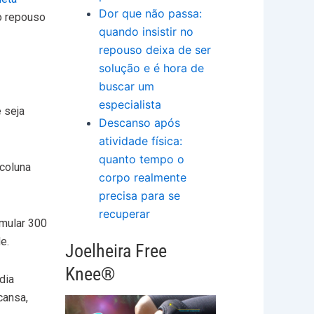
Dor que não passa:
 o repouso
quando insistir no
repouso deixa de ser
solução e é hora de
buscar um
especialista
 seja
Descanso após
atividade física:
quanto tempo o
 coluna
corpo realmente
precisa para se
recuperar
umular 300
e.
Joelheira Free
Knee®
dia
cansa,