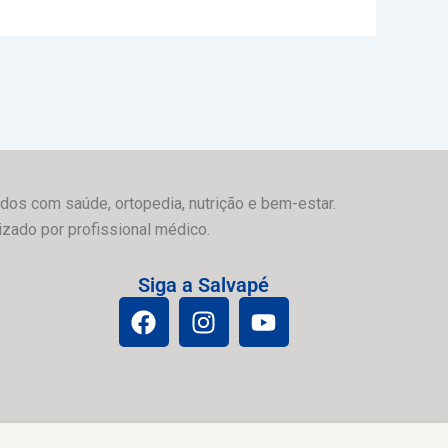
dos com saúde, ortopedia, nutrição e bem-estar.
izado por profissional médico.
Siga a Salvapé
F
I
Y
a
n
o
c
s
u
e
t
t
b
a
u
o
g
b