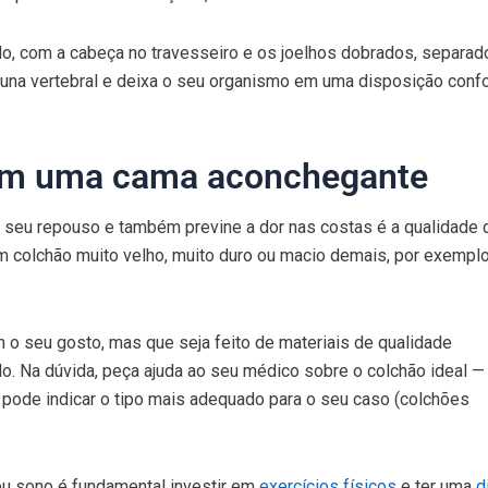
ado, com a cabeça no travesseiro e os joelhos dobrados, separad
coluna vertebral e deixa o seu organismo em uma disposição confo
r em uma cama aconchegante
o seu repouso e também previne a dor nas costas é a qualidade
Um colchão muito velho, muito duro ou macio demais, por exempl
 o seu gosto, mas que seja feito de materiais de qualidade
o. Na dúvida, peça ajuda ao seu médico sobre o colchão ideal —
pode indicar o tipo mais adequado para o seu caso (colchões
eu sono é fundamental investir em
exercícios físicos
e ter uma
d