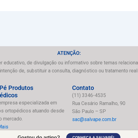
ATENÇÃO:
r educativo, de divulgação ou informativo sobre temas relaciona
enção de, substituir a consulta, diagnóstico ou tratamento real
Pé Produtos
Contato
édicos
(11) 3346-4535
empresa especializada em
Rua Cesário Ramalho, 90
os ortopédicos atuando desde
São Paulo – SP
o mercado.
sac@salvape.com.br
Mais
Gostou do artigo?
CONHEÇA A SALVAPÉ!